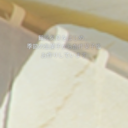
大
泉
学
園
の
閑
静
な
住
宅
街
に
あ
り
ま
す