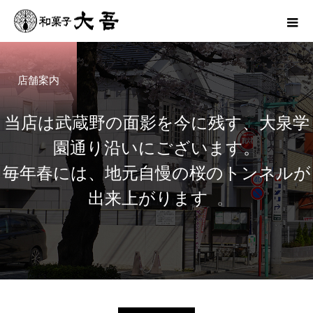
店舗案内
当
店
は
武
蔵
野
の
面
影
を
今
に
残
す
、
大
泉
学
園
通
り
沿
い
に
ご
ざ
い
ま
す
。
毎
年
春
に
は
、
地
元
自
慢
の
桜
の
ト
ン
ネ
ル
が
出
来
上
が
り
ま
す
。