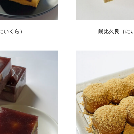
にいくら）
爾比久良（に