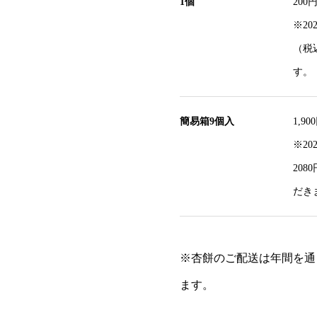
1個
20
※20
（税
す。
簡易箱9個入
1,9
※20
20
だき
※杏餅のご配送は年間を通
ます。