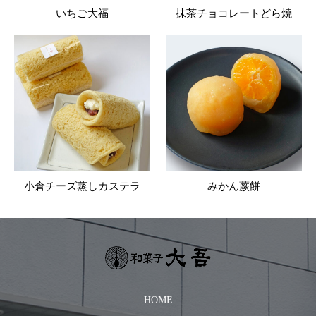
いちご大福
抹茶チョコレートどら焼
小倉チーズ蒸しカステラ
みかん蕨餅
HOME